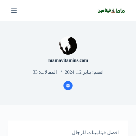
ا
ل
ت
ج
ا
و
ز
إ
ل
ى
mamavitamins.com
ا
ل
انضم: يناير 12, 2024
المقالات: 33
م
ح
ت
و
ى
افضل فيتامينات للرجال