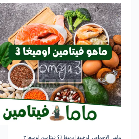
ماهي الاحماض الدهنية اوميغا 3؟ فيتامين اوميغا ٣