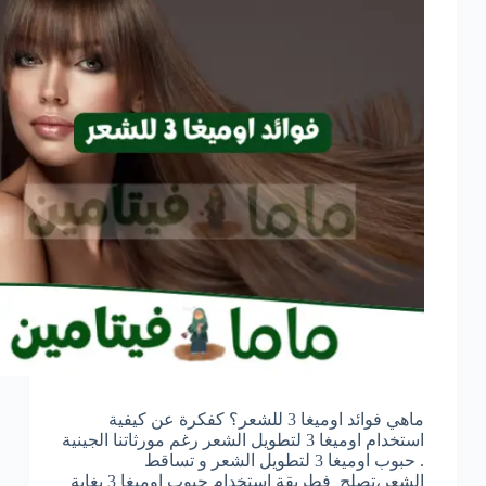
ماهي فوائد اوميغا 3 للشعر؟ كفكرة عن كيفية
استخدام اوميغا 3 لتطويل الشعر رغم مورثاتنا الجينية
. حبوب اوميغا 3 لتطويل الشعر و تساقط
الشعر،تصلح فطريقة استخدام حبوب اوميغا 3 بغاية